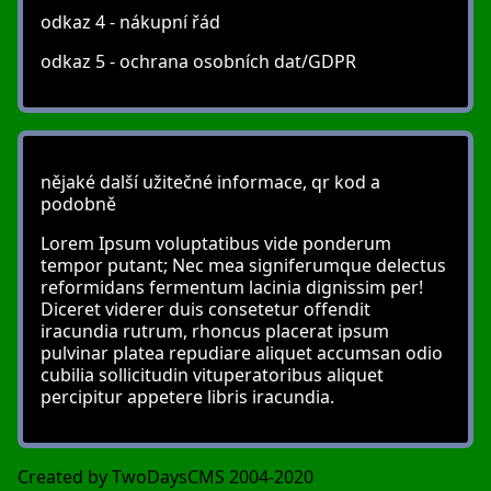
odkaz 4 - nákupní řád
odkaz 5 - ochrana osobních dat/GDPR
nějaké další užitečné informace, qr kod a
podobně
Lorem Ipsum voluptatibus vide ponderum
tempor putant; Nec mea signiferumque delectus
reformidans fermentum lacinia dignissim per!
Diceret viderer duis consetetur offendit
iracundia rutrum, rhoncus placerat ipsum
pulvinar platea repudiare aliquet accumsan odio
cubilia sollicitudin vituperatoribus aliquet
percipitur appetere libris iracundia.
Created by TwoDaysCMS 2004-2020