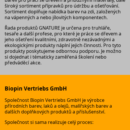
barev pro práci se dřevem a příbuznými materiály, dále
široký sortiment přípravků pro údržbu a ošetřování.
Sortiment doplňuje nabídka barev na zdi, založených
na vápenných a nebo jílovitých komponentech.
Řada produktů GNATURE je určena pro truhláře,
tesaře a další profese, pro které je práce se dřevem a
jeho ošetření kvalitními, zdravotně nezávadnými a
ekologickými produkty náplní jejich činnosti. Pro tyto
produkty poskytujeme odbornou podporu. Je možno
si dojednat i tématicky zaměřená školení nebo
předváděcí akce.
Biopin Vertriebs GmbH
Společnost Biopin Vertriebs GmbH je výrobce
přírodních barev, laků a olejů, malířských barev a
dalších doplňkových produktů a příslušenství.
Společnost si sama realizuje celý proces: