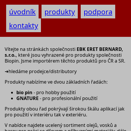
úvodník
produkty
podpora
kontakty
Vítejte na stránkách společnosti
EBK ERET BERNARD,
s.r.o.
, které jsou vyhrazené pro produkty společnosti
Biopin. Jsme importérem těchto produktů pro ČR a SR.
➜
hledáme prodejce/distributory
Produkty nabízíme ve dvou základních řadách:
bio pin
- pro hobby použití
GNATURE
- pro profesionální použití
Produkty obou řad pokrývají širokou škálu aplikací jak
pro použití v interiéru tak v exteriéru.
V nabídce najdete ucelený sortiment olejů, vosků a