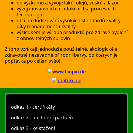
od výzkumu a vývoje laků, olejů, vosků a lazur
vývoj inovativních produkčních a procesních
technologií
dbá na dodržování vysokých standardů kvality
díky managementu kvality
výsledkem je výroba produktů pro zdravé bydlení
z obnovitelných surovin
Z toho vznikají jednoduše použitelné, ekologické a
zdravotně nezávadné přírodní barvy, po kterých je
poptávka po celém světě.
odkaz 1 - certifikáty
odkaz 2 - obchodní partneři
odkaz 3 - ke stažení